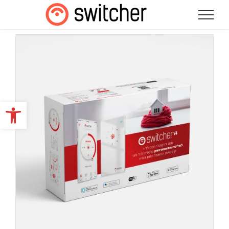
לג
תוכן
פתח