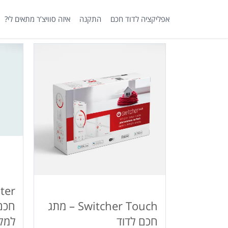
לג
תוכן
אפליקציה לדוד חכם
התקנה
איזה סוויצ’ר מתאים לי?
Switcher Touch – מתג
חכם 
חכם לדוד
למק