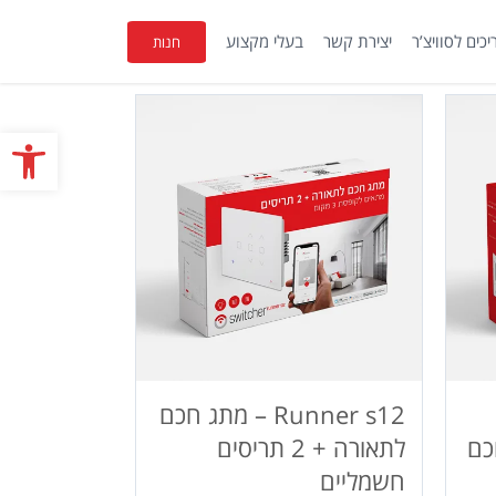
כים לסוויצ’ר
יצירת קשר
בעלי מקצוע
חנות
פתח
Runner s12 – מתג חכם
ג חכם
לתאורה + 2 תריסים
חשמליים