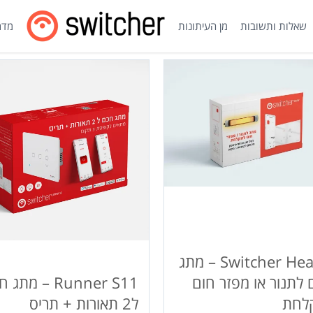
שאלות ותשובות
מן העיתונות
מדרי
Switcher Heater – מתג
לתנור או מפזר חום
Runner S11 – מת
לחת
ל2 תאורות + תריס