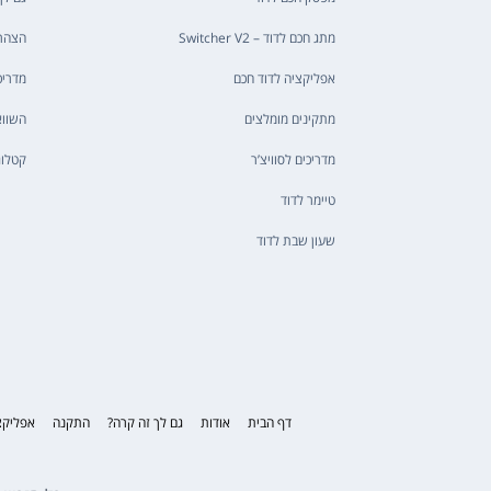
מתג חכם לדוד – Switcher V2
הצהר
אפליקציה לדוד חכם
מדריכ
מתקינים מומלצים
השווא
מדריכים לסוויצ’ר
קטלוג
טיימר לדוד
שעון שבת לדוד
דף הבית
אודות
גם לך זה קרה?
התקנה
אפליקצ