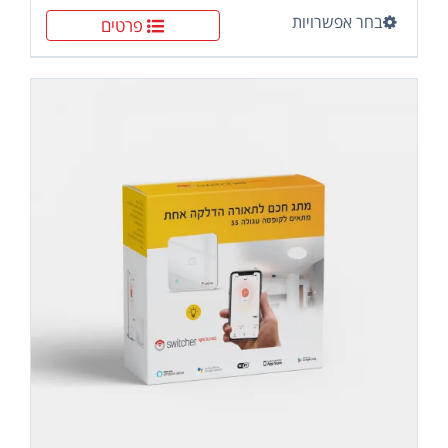
היה:
הוא:
בחר אפשרויות
למוצר
פרטים
₪199.00.
₪229.00.
זה
יש
מספר
סוגים.
ניתן
לבחור
את
האפשרויות
בעמוד
המוצר