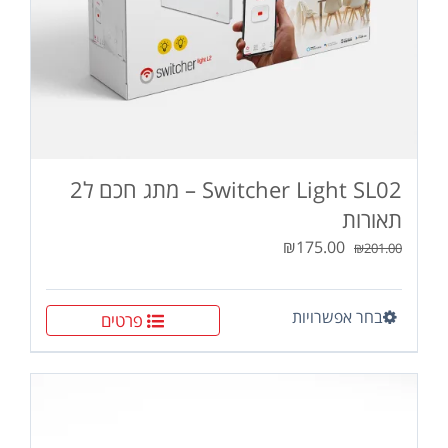
Switcher Light SL02 – מתג חכם ל2
תאורות
המחיר
המחיר
₪
175.00
₪
201.00
המקורי
הנוכחי
היה:
הוא:
בחר אפשרויות
למוצר
פרטים
₪175.00.
₪201.00.
זה
יש
מספר
סוגים.
ניתן