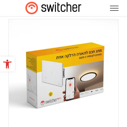
לג
תוכן
פתח