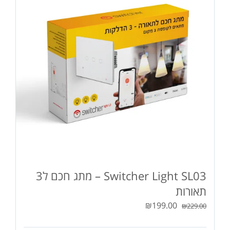
לבחור
את
האפשרויות
בעמוד
המוצר
Switcher Light SL03 – מתג חכם ל3
תאורות
המחיר
המחיר
₪
199.00
₪
229.00
המקורי
הנוכחי