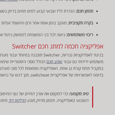
תזמון חכם:
הגדרת לו”ז שבועי קבוע למים חמים בדיוק כשצר
בקרה תקציבית:
מעקב בזמן אמת אחר זרם החשמל ועלות 
ריבוי משתמשים:
גישה לכל בני המשפחה לממשק ניהול אח
אפליקציה חכמה למתג חכם Switcher
בניגוד לאפליקציות גנריות, Switcher 
משתמש ידידותי גם עבור
שקע חכם
הכולל מסכי היסטוריית שימוש,
במקביל תחת קורת גג אחת. האפליקציה מותאמת לכל סוגי מערכו
בדומה לאפשרויות של אפליקציית switcheat, תוך דגש על נראות ונוחות תפעול.
טיפ מקצועי:
כדי למקסם את אורך החיים של גוף החימום
השבועי באפליקציה. תזמון מדויק מונע
הדלקת דוד
מיותר