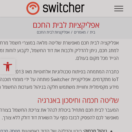
לג
תוכן
אפליקציות לבית החכם
בית
מאמרים
אפליקציות לבית החכם
למתג חכם, ניתן להדליק ולכבות את דוד החשמל, לקבוע לוחות זמ
הנייד מכל מקום בעולם.
פתח
IoT מתקדמים. אפליקציית Switcher פות
מידע מקסימלית וחוויית משתמש חלקה בניהול מערכות החשמל הב
שליטה חכמה וחיסכון באנרגיה
המעבר לבית חכם מתחיל ביכולת לנהל את צריכת החשמל בצורה יע
מאפשר לכם להפסיק לבזבז כסף על השארת דוד דולק ללא צורך.
ניהול מרחוק:
כיבוי והדלקה של הדוד באמצעות
מפסק חכם 