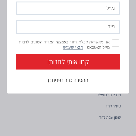
(חובה)
דוא״ל
(חובה)
מידע
טלפון
נייד
סוויצ’ר טיימר לדוד
(חובה)
אני מאשר/ת קבלת דיוור באמצעי המדיה השונים לרבות
מייל וואטסאפ -
תנאי שימוש
מפסק חכם לדוד
מתג חכם לדוד – Switcher V2
אפליקציה לדוד חכם
ההטבה כבר בפנים :)
מתקינים מומלצים
מדריכים לסוויצ’ר
טיימר לדוד
שעון שבת לדוד