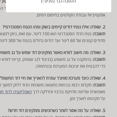
ההטבה כבר בפנים :)
1. שאלה: מהי הזווית המומלצת להתקנת קולטי שמש כדי להשיג יעילות מקסימלית?
תשובה:
אפקטיביות עבודת הקולטים בחימום המים.
2. שאלה: אילו נפחי דודים קיימים בשוק ומהו הנפח הסטנדרטי?
תשובה:
נפח הדוד הסטנדרטי הוא 150 ליטר. 
מדודים קטנים של 60 ליטר ועד דודים גדולים בנפח של 300 ליטר.
3. שאלה: מה חשוב לוודא כאשר מתקינים דוד שמש על גג משופע?
תשובה:
בהתקנה על גג משופע (בניגוד לגג שטוח), קריטי לוודא ש
כדי להבטיח את יציבות המערכת ובטיחותה.
4. שאלה: כיצד מערכת סוויצ’ר עוזרת להאריך את חיי דוד החשמל?
תשובה:
תקלות רבות נגרמות כתוצאה משכחת הדוד דלוק למשך זמן 
מאפשרת שליטה מדויקת בכיבוי והדלקה דרך
האפליקציה לדוד חכ
על תקינותו לאורך זמן.
5. שאלה: על מה אסור לוותר כשרוכשים ומתקינים דוד חדש?