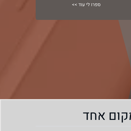
לו”ז שבועי / יומי
ספרו לי עוד >>
קום אחד