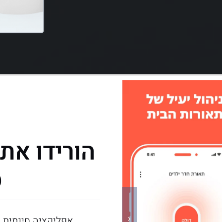
הורידו את
ס
אפליקציה חינמית (