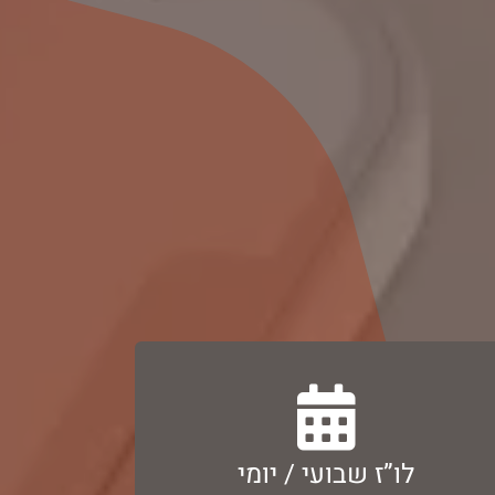
לוזי”ם גם ללא חיבור לאינטרנט
הגדרת לו”ז שבועי או יומי ושמירה והפעלת
לו”ז שבועי / יומי