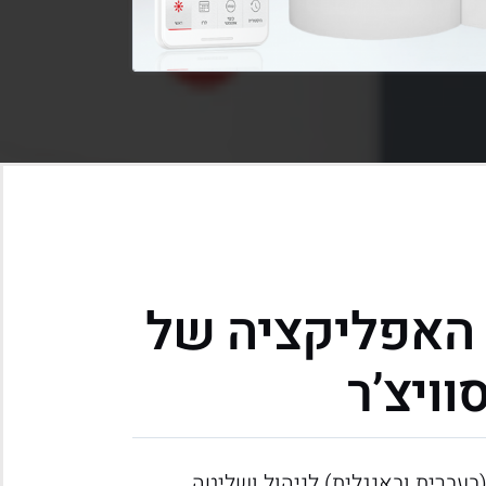
 האפליקציה של
וויצ’ר
בעברית ובאנגלית) לניהול ושליטה