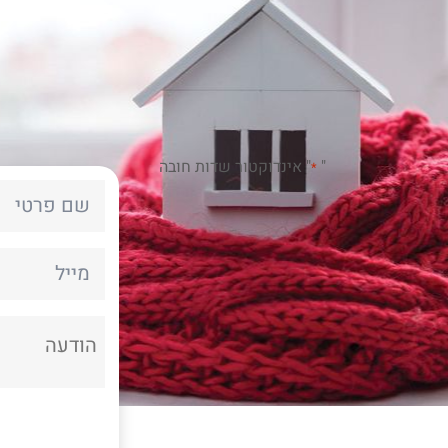
"
" אינדוקטור שדות חובה
*
Name
*
ראשון
Email
*
הודעה
*
CAPTCHA