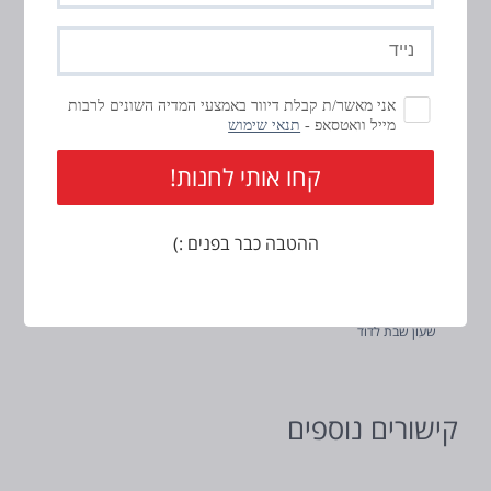
(חובה)
טלפון
סוויצ’ר טיימר לדוד
נייד
מפסק חכם לדוד
(חובה)
אני מאשר/ת קבלת דיוור באמצעי המדיה השונים לרבות
מייל וואטסאפ -
תנאי שימוש
מתג חכם לדוד – Switcher V2
אפליקציה לדוד חכם
מתקינים מומלצים
ההטבה כבר בפנים :)
מדריכים לסוויצ’ר
טיימר לדוד
שעון שבת לדוד
קישורים נוספים