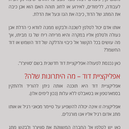
לעבודה, ללימודים, לאירוע או לחוג תוהה האם הוא אכן כיבה
את המתג של הדוד, כיבה את הגז ונעל את הדלת.
אותו אדם יכול לטלפן לשכנה ולבקש ממנה לוודא כי הדלת אכן
נעולה ולטלפן אליו במקרה והיא מריחה ריח של גז מביתו, אך
מה עושים בכל הקשור אל כיבוי והדלקה של דוד השמש או דוד
החשמל?
כאן נכנסת לפעולה אפליקציית דוד חדשנית בשם ‘סוויצ’ר’.
אפליקציית דוד – מה היתרונות שלה?
אפליקציית דוד היא תוכנה אותה ניתן להוריד ולהתקין
בסמארטפון או בטאבלט ללא עלות (נכון לימים אלו).
אפליקציה זו אינה יכולה להשפיע על טיימר מכאני רגיל או אותו
מתג אדום רגיל אליו אנו מורגלים.
כאן יש לטלפן אל החברה המשווקת את סוויצ’ר ולבקש מתג