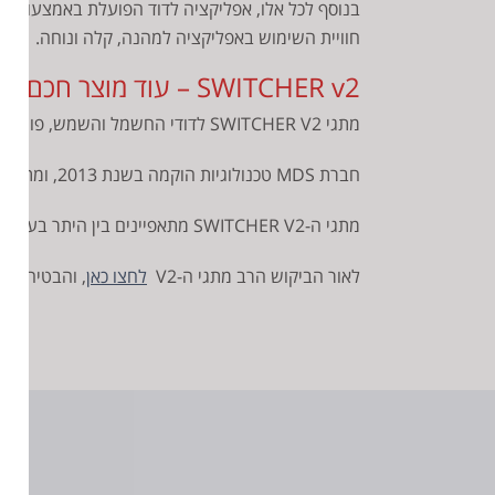
חוויית השימוש באפליקציה למהנה, קלה ונוחה.
SWITCHER v2 – עוד מוצר חכם לסביבת המגורים מבית MDS טכנולוגיות
מתגי SWITCHER V2 לדודי החשמל והשמש, פותחו על ידי חברת MDS טכנולוגיות אלחוטיות העוסקת ומתמחה בפיתוח טכנולוגיות אלחוטיות לסביבת המגורים.
חברת MDS טכנולוגיות הוקמה בשנת 2013, ומתגי ה-V2 לדודי החשמל והשמש הן “הדור השני” של המתגים החכמים המפותחים ומיוצרים על ידי החברה.
מתגי ה-SWITCHER V2 מתאפיינים בין היתר בעיצוב חדשני ומקורי והם מותאמים לכל סוגי מערכות דודי השמש והחשמל.
לאור הביקוש הרב מתגי ה-V2
לחצו כאן
, והבטיחו א