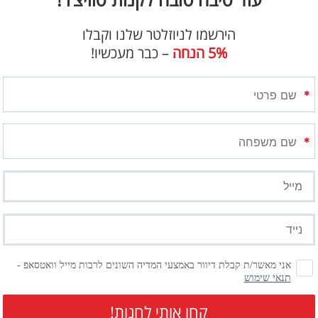
בנוסף לכל אלו, אפליקציה לדוד הפועלת באמצעות מתגי SWITCHER V2, כוללת בתוכה מ
הירשמו לניוזלטר שלנו וקבלו
5% הנחה
– כבר מעכשיו!
שם
פרטי
(חובה)
שם
משפחה
(חובה)
ת מקומכם ברשימת הלקוחות הממתנים למתגים שמשנים את אופן השימ
דוא״ל
(חובה)
טלפון
נייד
(חובה)
אני מאשר/ת קבלת דיוור באמצעי המדיה השונים לרבות מייל וואטסאפ -
תנאי שימוש