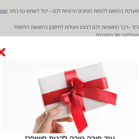
המערכת בהתאם ללוחות הזמנים הרצויות לכם – יכול לשמש גם בתור
שעון
וד –דבר המאפשר לכם לבצע פעולות לחיסכון בהוצאות החשמל
וי/הדלקה של המערכת
עקב אחר פעולות ההדלקה והכיבוי המבוצעות על ידי כל אחד מבני
אפליקציית דוד למתגי ה-SWITCHER V2 מותאמת לכל סוגי המכשירים: מכשירי אנדרואיד מגרסה 4 ומכשירי אייפ
ת דוד
למתגי ה- SWITCHER V2 מאפשרת לכם ליהנות מפי
כפל הדלקות, פיצ’ר למעקב אחר היסטוריות ההדלקות וקבלת מידע אודות 
במערכות הדוד,
עוד סיבה טובה לקנות סוויצ’ר!