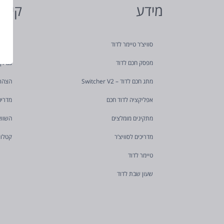
מידע
קישו
סוויצ’ר טיימר לדוד
מאמר
מפסק חכם לדוד
גם לך
מתג חכם לדוד – Switcher V2
הצהר
אפליקציה לדוד חכם
מדריכ
מתקינים מומלצים
השווא
מדריכים לסוויצ’ר
קטלוג
טיימר לדוד
שעון שבת לדוד