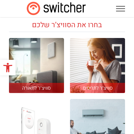
לג
תוכן
בחרו את הסוויצ’ר שלכם
פתח
סוויצ'ר לתריסים
סוויצ'ר לתאורה